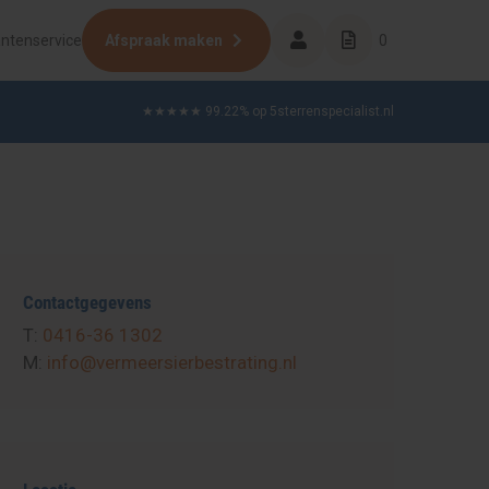
antenservice
Afspraak maken
0
★★★★★ 99.22% op 5sterrenspecialist.nl
Contactgegevens
T:
0416-36 1302
M:
info@vermeersierbestrating.nl