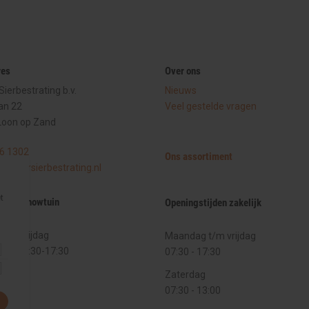
res
Over ons
ierbestrating b.v.
Nieuws
an 22
Veel gestelde vragen
Loon op Zand
6 1302
Ons assortiment
rmeersierbestrating.nl
t
ijden showtuin
Openingstijden zakelijk
t/m vrijdag
Maandag t/m vrijdag
:00
-
12:30-17:30
07:30 - 17:30
Zaterdag
:00
07:30 - 13:00