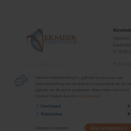
Bezoekad
Vermeer S
Kasteella
5175 BD 
T:
0416-3
E:
info@ve
Vermeer Sierbestrating b.v. gebruikt cookies om een
optimale werking van de website te garanderen en om he
Openingst
gebruik van de site te analyseren. Meer weten over onze
cookies? Bekijk dan ons
cookie beleid
.
Maandag 
Functioneel
09:00-12
Statistieken
Zaterdag
09:00
-
16
Selectie accepteren
Alles accepteren