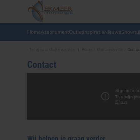
Home
Assortiment
Outlet
Inspiratie
Nieuws
Showtu
Terug naar
Klantenservice
Home
/
Klantenservice
/
Contac
Contact
Wij helpen je graag verder