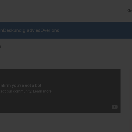
Kl
in
Deskundig advies
Over ons
t