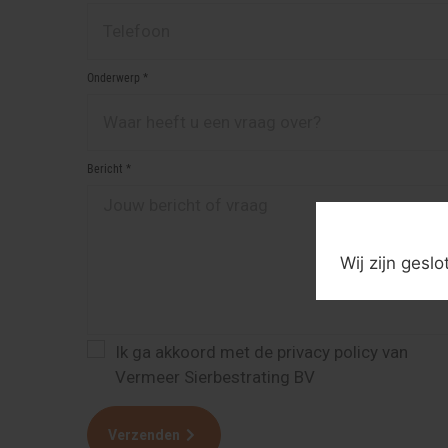
Onderwerp *
Bericht *
Wij zijn gesl
Ik ga akkoord met de privacy policy van
Vermeer Sierbestrating BV
Verzenden