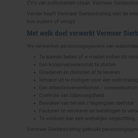
CV’s van sollicitanten staan. Vermeer Sierbestr
Verder heeft Vermeer Sierbestrating niet de int
hun ouders of voogd.
Met welk doel verwerkt Vermeer Sier
We verwerken persoonsgegevens van websitebezoe
Te kunnen bellen of e-mailen indien dit nod
Een koopovereenkomst te sluiten
Goederen en diensten af te leveren
Iemand uit te nodigen voor een sollicitati
Een arbeidsovereenkomst / overeenkomst va
Controle van rijbevoegdheid
Bewaken van terrein / tegengaan diefstal
Facturen te versturen en betalingen te ver
Te voldoen aan een wettelijke verplichting,
Vermeer Sierbestrating gebruikt persoonsgegeven