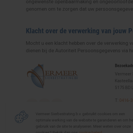
ongewenste openbaarmaking en ongeoorloofde wi
genomen om te zorgen dat uw persoonsgegevens
Klacht over de verwerking van jouw
Mocht u een klacht hebben over de verwerking v
dienen bij de Autoriteit Persoonsgegevens via 
Bezoekad
Vermeer S
Kasteella
5175 BD 
T:
0416-3
E:
info@ve
Vermeer Sierbestrating b.v. gebruikt cookies om een
optimale werking van de website te garanderen en om he
Openingst
gebruik van de site te analyseren. Meer weten over onze
cookies? Bekijk dan ons
cookie beleid
.