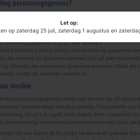
ating persoonsgegevens?
ns niet langer dan strikt nodig is om de doelen te realis
Let op:
r bewaard indien er geen overeenkomst tot stand komt.
oten op zaterdag 25 juli, zaterdag 1 augustus en zaterda
dan worden persoonsgegevens bewaard zolang dit nodig is 
en persoonsgegevens nog vijf jaar bewaard.
citeerd en komt u niet in dienst, dan worden uw gegevens nie
n, dan worden de gegevens bewaard tot vijf jaar na beëind
ing uitingen, dan worden uw gegevens bewaard totdat die 
ard, omdat dit wettelijk verplicht is.
aan derden
ating persoonsgegevens alleen aan derden als dit noodzake
sgegevens te verstrekken aan deze derden. Deze derden zijn
 webhosting, cloud e.d. regelt, bedrijfsarts, hrm-consultant d
eer Sierbestrating verwerkersovereenkomsten met deze derd
tingtools van buiten de EU, zoals facebook en gebruikt Goo