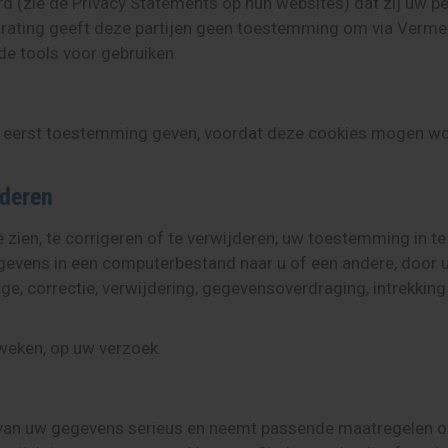
aard (zie de Privacy Statements op hun websites) dat zij 
trating geeft deze partijen geen toestemming om via Verm
de tools voor gebruiken.
 eerst toestemming geven, voordat deze cookies mogen word
jderen
zien, te corrigeren of te verwijderen, uw toestemming in t
evens in een computerbestand naar u of een andere, door u
ge, correctie, verwijdering, gegevensoverdraging, intrekki
 weken, op uw verzoek.
van uw gegevens serieus en neemt passende maatregelen om