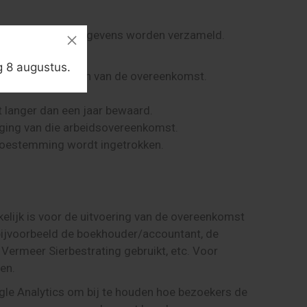
eren waarvoor de gegevens worden verzameld.
g 8 augustus.
voor het uitvoeren van de overeenkomst.
t langer dan een jaar bewaard.
iging van die arbeidsovereenkomst.
toestemming wordt ingetrokken.
lijk is voor de uitvoering van de overeenkomst
 bijvoorbeeld de boekhouder/accountant, de
ie Vermeer Sierbestrating gebruikt, etc. Voor
en.
gle Analytics om bij te houden hoe bezoekers de