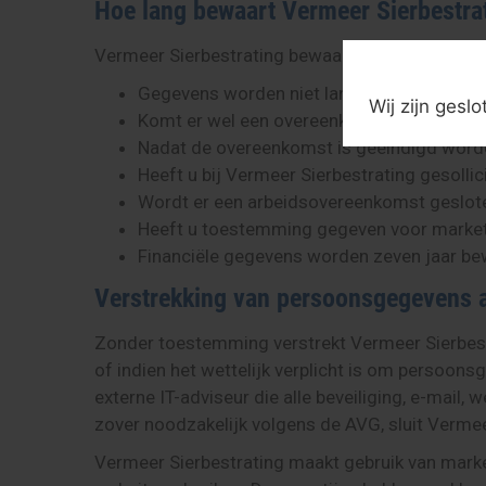
Hoe lang bewaart Vermeer Sierbestr
Vermeer Sierbestrating bewaart persoonsgegeve
Gegevens worden niet langer dan twee jaa
Wij zijn gesl
Komt er wel een overeenkomst tot stand, 
Nadat de overeenkomst is geëindigd word
Heeft u bij Vermeer Sierbestrating gesolli
Wordt er een arbeidsovereenkomst geslote
Heeft u toestemming gegeven voor market
Financiële gegevens worden zeven jaar bewa
Verstrekking van persoonsgegevens 
Zonder toestemming verstrekt Vermeer Sierbestr
of indien het wettelijk verplicht is om persoon
externe IT-adviseur die alle beveiliging, e-mail,
zover noodzakelijk volgens de AVG, sluit Verm
Vermeer Sierbestrating maakt gebruik van marke