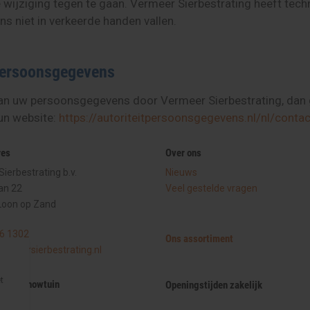
jziging tegen te gaan. Vermeer Sierbestrating heeft tech
 niet in verkeerde handen vallen.
 Persoonsgegevens
an uw persoonsgegevens door Vermeer Sierbestrating, dan g
hun website:
https://autoriteitpersoonsgegevens.nl/nl/conta
res
Over ons
ierbestrating b.v.
Nieuws
an 22
Veel gestelde vragen
Loon op Zand
6 1302
Ons assortiment
rmeersierbestrating.nl
t
ijden showtuin
Openingstijden zakelijk