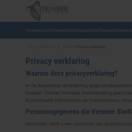
Home
Assortiment
Outlet
Inspiratie
Nieuws
Showtu
Terug naar
Home
Home
/
Privacy verklaring
Privacy verklaring
Waarom deze privacyverklaring?
In de Algemene verordening gegevensbeschermi
houden. Omdat Vermeer Sierbestrating persoons
bijvoorbeeld sollicitanten en medewerkers, inf
Persoonsgegevens die Vermeer Sierbe
Hieronder vindt u een overzicht van de persoon