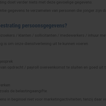
ating doet verder niets met deze gevoelige gegevens.
entie gegevens te verzamelen van personen die jonger zijn d
bestrating persoonsgegevens?
kers / klanten / sollicitanten / medewerkers / inhuur met
ig is om onze dienstverlening uit te kunnen voeren
egesprek
n opdracht / payroll overeenkomst te sluiten en goed uit 
werken
 zoals de belastingaangifte.
s in beginsel niet voor marketingactiviteiten, tenzij daar