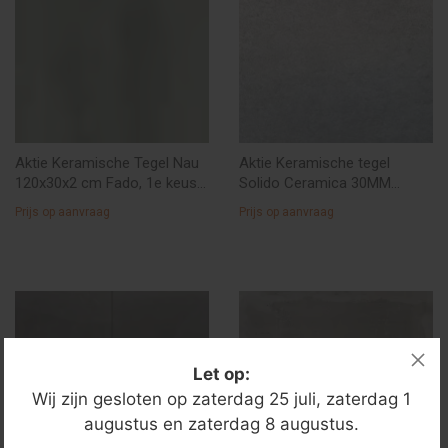
Aktie Keramische Tegel Nau
Aktie Keramische tegel
120x30x2 cm Fado, 1e keus (
Solido Ceramica 30MM
rest partij ) € 35,--/M2
Cittadella Grigio 60x60x3 cm.
Prijs op aanvraag
Prijs op aanvraag
Let op:
Wij zijn gesloten op zaterdag 25 juli, zaterdag 1
augustus en zaterdag 8 augustus.