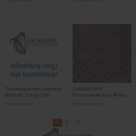
Chineeshardsteen stapelblok
Gebakken DF60
40x16x8 ( 2 lange zijde
Oorspronkelijk bruin Antica,
gebroke, kopse kant gezagen
20,4x6,7x6, Aktie steen VDS €
Prijs op aanvraag
Prijs op aanvraag
en getrommeld )
50,--/M2
1
2