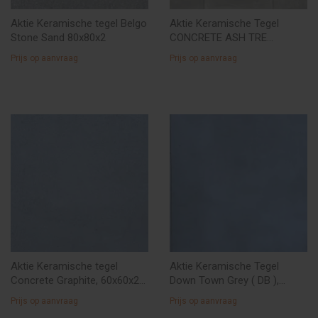
Aktie Keramische tegel Belgo
Aktie Keramische Tegel
Stone Sand 80x80x2
CONCRETE ASH TRE
60X60X3CM € 39,50/M2
Prijs op aanvraag
Prijs op aanvraag
Aktie Keramische tegel
Aktie Keramische Tegel
Concrete Graphite, 60x60x2 (
Down Town Grey ( DB ),
partij - uitlopend ) € 29,50/M2
60x60x2 à € 35,--/M2
Prijs op aanvraag
Prijs op aanvraag