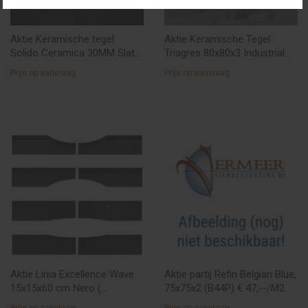
Aktie Keramische tegel
Aktie Keramische Tegel
Solido Ceramica 30MM Slate
Triagres 80x80x3 Industrial
Black 60x60x3 cm. (overjarige
Iron ( uitlopend) €45,--/M2
Prijs op aanvraag
Prijs op aanvraag
partij) € 49,50/M2
Aktie Linia Excellence Wave
Aktie partij Refin Belgian Blue,
15x15x60 cm Nero (
75x75x2 (B44P) € 47,--/M2
aanbiedingspartij ) € 3,50 p.st
Prijs op aanvraag
Prijs op aanvraag